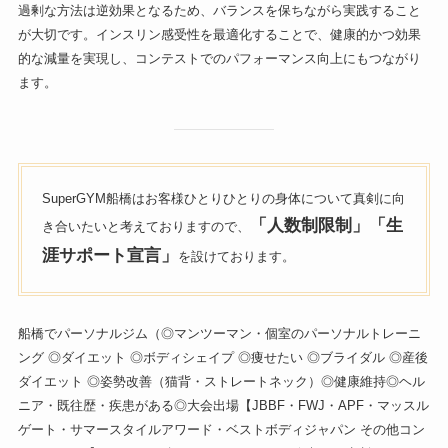
過剰な方法は逆効果となるため、バランスを保ちながら実践すること
が大切です。インスリン感受性を最適化することで、健康的かつ効果
的な減量を実現し、コンテストでのパフォーマンス向上にもつながり
ます。
SuperGYM船橋はお客様ひとりひとりの身体について真剣に向
「人数制限制」「生
き合いたいと考えておりますので、
涯サポート宣言」
を設けております。
船橋でパーソナルジム（◎マンツーマン・個室のパーソナルトレーニ
ング ◎ダイエット ◎ボディシェイプ ◎痩せたい ◎ブライダル ◎産後
ダイエット ◎姿勢改善（猫背・ストレートネック）◎健康維持◎ヘル
ニア・既往歴・疾患がある◎大会出場【JBBF・FWJ・APF・マッスル
ゲート・サマースタイルアワード・ベストボディジャパン その他コン