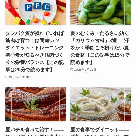
タンパク質が摂れていれば
夏のむくみ・だるさに効く
筋肉は育つ！は間違い ？―
「カリウム食材」3選 ― 汗
ダイエット・トレーニング
をかく季節こそ摂りたい夏
初心者が知るべき筋肉づく
の食材【この記事は15分で
りの栄養バランス【この記
読めます】
事は20分で読めます】
2026年7月21日
2026年7月23日
夏バテを食べて治す！——
夏の食事でダイエット——