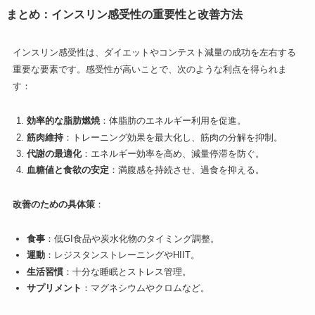
まとめ：インスリン感受性の重要性と改善方法
インスリン感受性は、ダイエットやコンテスト減量の成功を左右する
重要な要素です。感受性が高いことで、次のような利点を得られま
す：
効率的な脂肪燃焼
：体脂肪のエネルギー利用を促進。
筋肉維持
：トレーニング効果を最大化し、筋肉の分解を抑制。
代謝の最適化
：エネルギー効率を高め、減量停滞を防ぐ。
血糖値と食欲の安定
：満腹感を持続させ、過食を抑える。
改善のための具体策
：
食事
：低GI食品や炭水化物のタイミング調整。
運動
：レジスタンストレーニングやHIIT。
生活習慣
：十分な睡眠とストレス管理。
サプリメント
：マグネシウムやクロムなど。