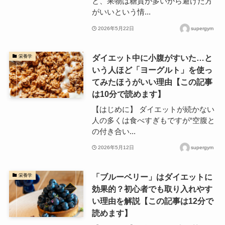
と、果物は糖質が多いから避けた方
がいいという情...
2026年5月22日
supergym
ダイエット中に小腹がすいた…と
栄養学
いう人ほど「ヨーグルト」を使っ
てみたほうがいい理由【この記事
は10分で読めます】
【はじめに】 ダイエットが続かない
人の多くは食べすぎもですが“空腹と
の付き合い...
2026年5月12日
supergym
「ブルーベリー」はダイエットに
栄養学
効果的？初心者でも取り入れやす
い理由を解説【この記事は12分で
読めます】